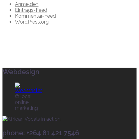
Anmelden
Eintrags-Feed
Kommentar-Feed
WordPress.org
Webdesign
© local
online
marketing
phone: +264 81 421 7546